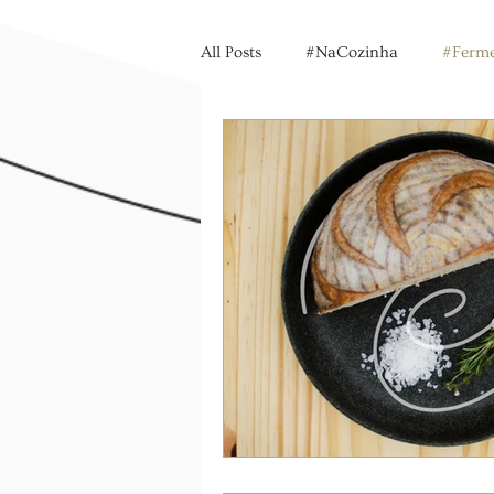
All Posts
#NaCozinha
#Ferme