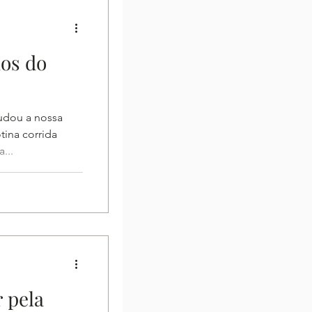
ios do
udou a nossa
tina corrida
...
 pela