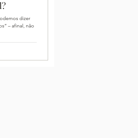
l?
podemos dizer
s” – afinal, não