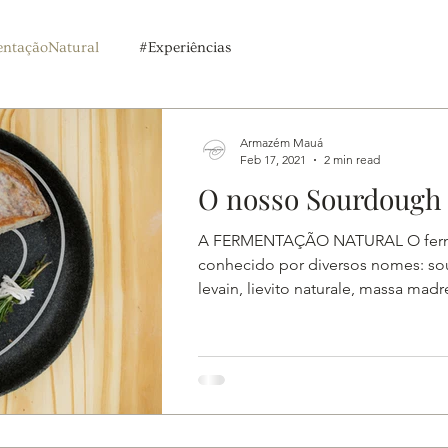
ntaçãoNatural
#Experiências
Armazém Mauá
Feb 17, 2021
2 min read
O nosso Sourdough
A FERMENTAÇÃO NATURAL O ferme
conhecido por diversos nomes: sou
levain, lievito naturale, massa madr