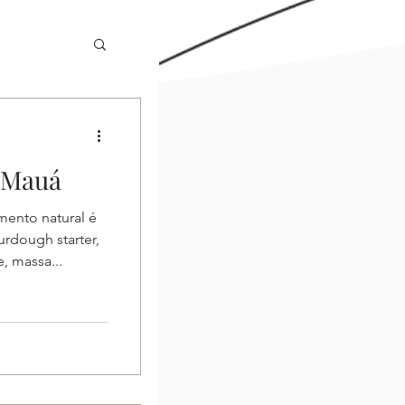
 Mauá
nto natural é
rdough starter,
e, massa...