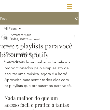
Post
All Posts
Armazém Mauá
All Posts
Feb 7, 2022
2 min read
2022: 5 playlists para você
#NaCozinha
baixar no Spotify
#FermentaçãoNatural
#Experiências
Se você ainda não sabe os benefícios 
proporcionados pelo simples ato de 
escutar uma música, agora é a hora! 
Aproveite para sentir todos eles com 
as playlists que preparamos para você.
Nada melhor do que um 
acesso fácil e prático à tantas 