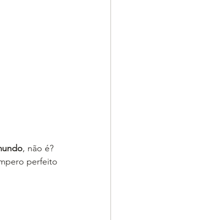
 mundo
, não é?
mpero perfeito 