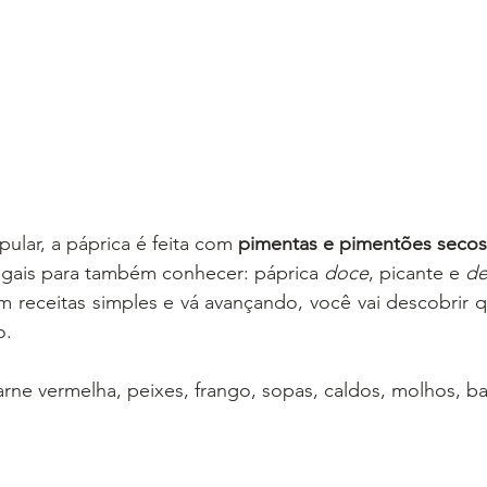
ular, a páprica é feita com 
pimentas e pimentões seco
egais para também conhecer: páprica 
doce
, picante e 
de
receitas simples e vá avançando, você vai descobrir qu
o.
arne vermelha, peixes, frango, sopas, caldos, molhos, ba