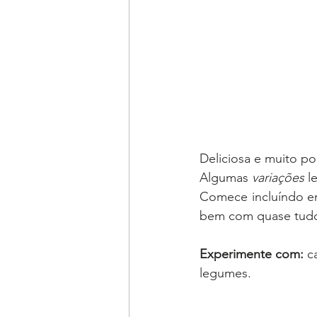
Deliciosa e muito pop
Algumas 
variações
 l
Comece incluíndo em 
bem com quase tud
Experimente com: 
c
legumes.