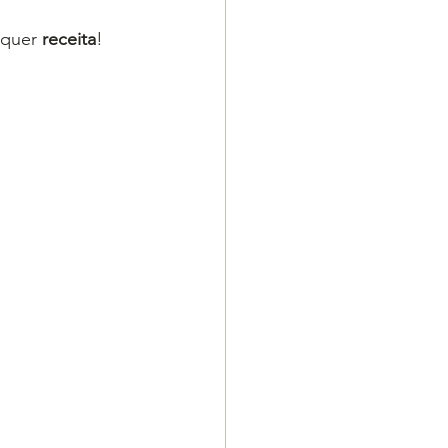
lquer 
receita
! 