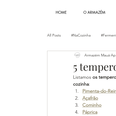
HOME
O ARMAZÉM
All Posts
#NaCozinha
#Ferment
Armazém Mauá
Apr
5 temper
Listamos 
os temperos
cozinha
:
Pimenta-do-Rei
Açafrão
Cominho
Páprica