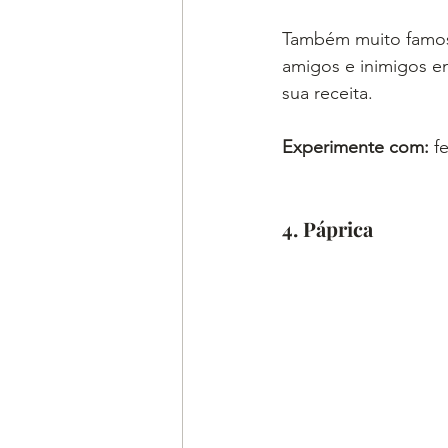
Também muito famos
amigos e inimigos e
sua receita.
Experimente com: 
f
4. Páprica