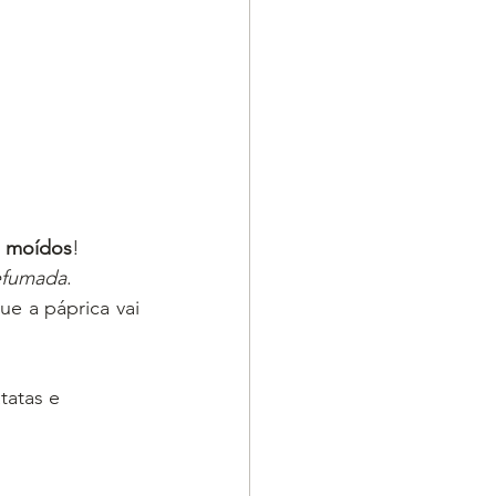
s moídos
! 
fumada
.
e a páprica vai 
tatas e 