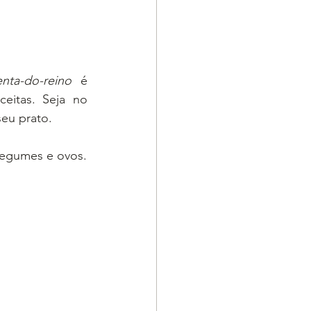
nta-do-reino
 é 
itas. Seja no 
seu prato.
 legumes e ovos.